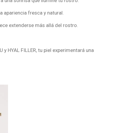
ra una sonrisa que ilumine tu rostro.
na apariencia fresca y natural.
rece extenderse más allá del rostro.
U y HYAL FILLER, tu piel experimentará una