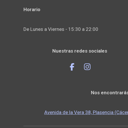
Horario
De Lunes a Viernes - 15:30 a 22:00
Nuestras redes sociales
F
I
a
n
c
s
e
t
Nos encontrará
b
a
o
g
o
r
Avenida de la Vera 38, Plasencia (Cáce
k
a
m