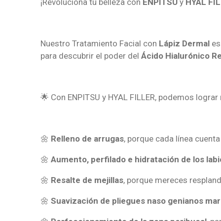
¡Revoluciona tu belleza con
ENPITSU
y
HYAL FI
Nuestro Tratamiento Facial con
Lápiz Dermal
es 
para descubrir el poder del
Ácido Hialurónico R
🌟 Con ENPITSU y HYAL FILLER, podemos lograr m
🌼
Relleno de arrugas
, porque cada línea cuenta
🌼
Aumento, perfilado e hidratación de los lab
🌼
Resalte de mejillas
, porque mereces respland
🌼
Suavización de pliegues naso genianos ma