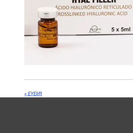
«
EYElift