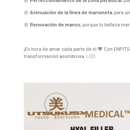
🌼
Perfeccionamiento de la zona peribucal
, pa
🌼
Atenuación de la línea de marioneta
, para u
🌼
Renovación de manos
, porque tu belleza me
¡Es hora de amar cada parte de ti! 💖 Con ENPITS
transformación asombrosa.✨💆‍♀️