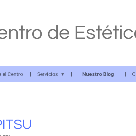
entro de Estéti
 el Centro
Servicios
Nuestro Blog
C
PITSU