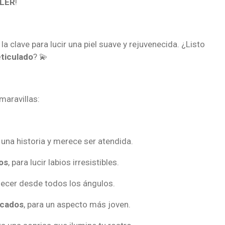
LLER
!
la clave para lucir una piel suave y rejuvenecida. ¿Listo
eticulado
? 💫
aravillas:
 una historia y merece ser atendida.
ios
, para lucir labios irresistibles.
ecer desde todos los ángulos.
rcados
, para un aspecto más joven.