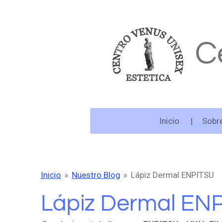
Ir
al
contenido
C
principal
Inicio
Sobre
Inicio
»
Nuestro Blog
»
Lápiz Dermal ENPITSU
Lápiz Dermal EN